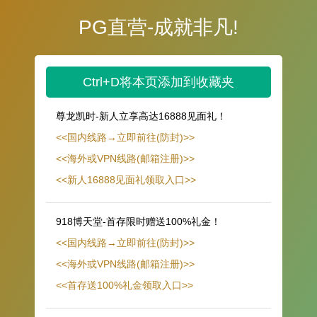
PG直营-成就非凡!
Ctrl+D将本页添加到收藏夹
尊龙凯时-新人立享高达16888见面礼！
<<国内线路→立即前往(防封)>>
<<海外或VPN线路(邮箱注册)>>
<<新人16888见面礼领取入口>>
918博天堂-首存限时赠送100%礼金！
<<国内线路→立即前往(防封)>>
<<海外或VPN线路(邮箱注册)>>
<<首存送100%礼金领取入口>>