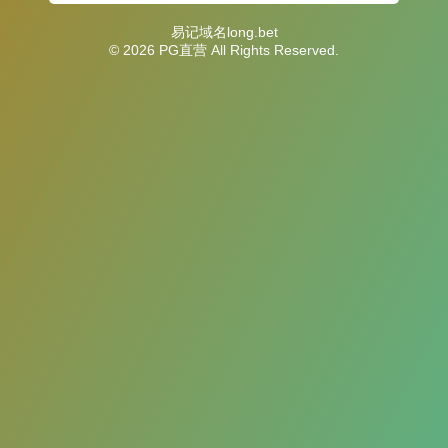
易记域名long.bet
© 2026 PG直营 All Rights Reserved.